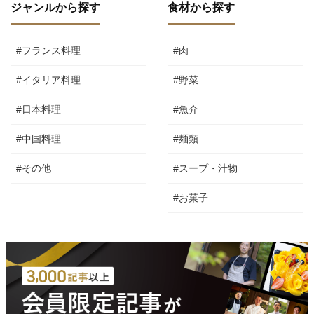
ジャンルから探す
食材から探す
#フランス料理
#肉
#イタリア料理
#野菜
#日本料理
#魚介
#中国料理
#麺類
#その他
#スープ・汁物
#お菓子