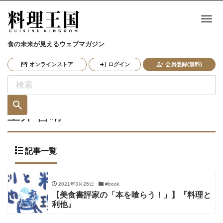
ナ
食の未来が見えるウェブマガジン
オンラインストア
ログイン
会員登録(無料)
土井 善晴
記事一覧
2021年3月26日
#book
【美食書評家の「本を喰らう！」】『料理と
利他』