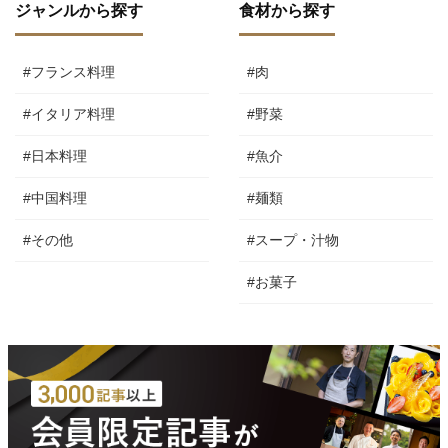
ジャンルから探す
食材から探す
#フランス料理
#肉
#イタリア料理
#野菜
#日本料理
#魚介
#中国料理
#麺類
#その他
#スープ・汁物
#お菓子