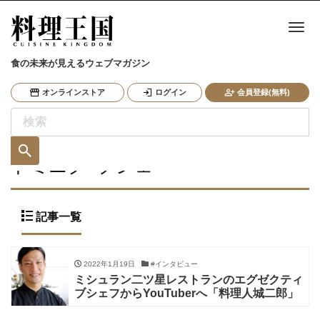
ナ
食の未来が見えるウェブマガジン
オンラインストア
ログイン
会員登録(無料)
ドミニク･ブシェ
記事一覧
2022年1月19日
#インタビュー
ミシュラン二ツ星レストランのエグゼクティ
ブシェフからYouTuberへ「料理人城二郎」