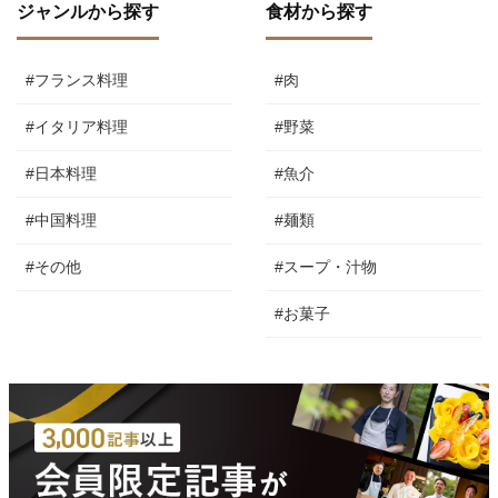
ジャンルから探す
食材から探す
#フランス料理
#肉
#イタリア料理
#野菜
#日本料理
#魚介
#中国料理
#麺類
#その他
#スープ・汁物
#お菓子