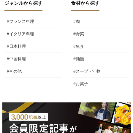
ジャンルから探す
食材から探す
#フランス料理
#肉
#イタリア料理
#野菜
#日本料理
#魚介
#中国料理
#麺類
#その他
#スープ・汁物
#お菓子