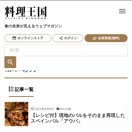
ナ
食の未来が見えるウェブマガジン
オンラインストア
ログイン
会員登録(無料)
松木 彰秀
記事一覧
2021年8月6日
#その他
【レシピ付】現地のバルをそのまま再現した
スペインバル「アウパ」