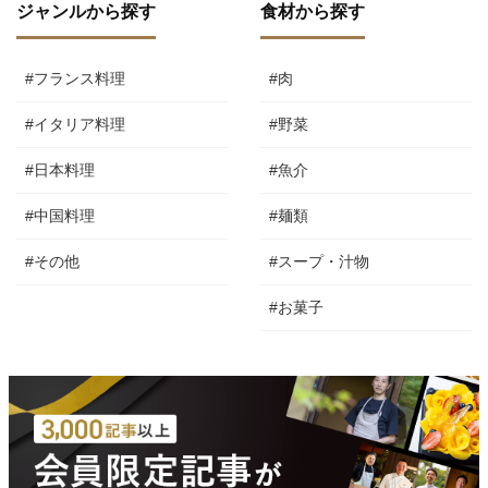
ジャンルから探す
食材から探す
#フランス料理
#肉
#イタリア料理
#野菜
#日本料理
#魚介
#中国料理
#麺類
#その他
#スープ・汁物
#お菓子