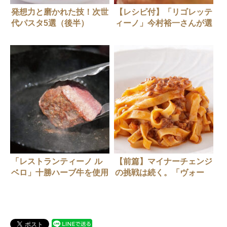
発想力と磨かれた技！次世
【レシピ付】「リゴレッテ
代パスタ5選（後半）
ィーノ」今村裕一さんが選
んだ『尾崎牛』
「レストランティーノ ル
【前篇】マイナーチェンジ
ベロ」十勝ハーブ牛を使用
の挑戦は続く。「ヴォー
した絶品レシピ２
ロ・コズィ」西口シェフ
の”ボローニャ風ラグーの
タリアテッレ”