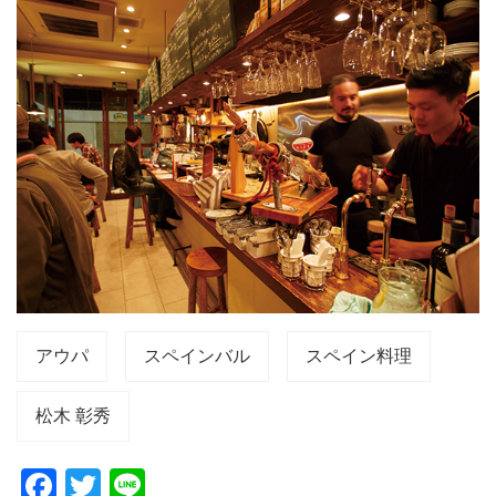
アウパ
スペインバル
スペイン料理
松木 彰秀
F
T
Li