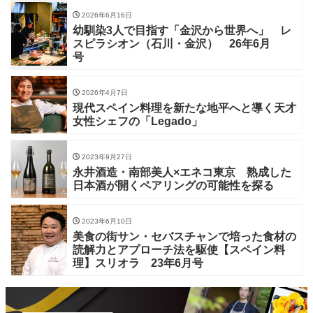
2026年6月16日
幼馴染3人で目指す「金沢から世界へ」 レ
スピラシオン（石川・金沢） 26年6月
号
2026年4月7日
現代スペイン料理を新たな地平へと導く天才
女性シェフの「Legado」
2023年9月27日
永井酒造・南部美人×エネコ東京 熟成した
日本酒が開くペアリングの可能性を探る
2023年6月10日
美食の街サン・セバスチャンで培った食材の
読解力とアプローチ法を駆使【スペイン料
理】スリオラ 23年6月号