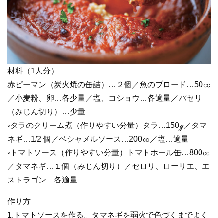
材料（1人分）
赤ピーマン（炭火焼の缶詰）…２個／魚のブロード…50㏄
／小麦粉、卵…各少量／塩、コショウ…各適量／パセリ
（みじん切り）…少量
◦タラのクリーム煮（作りやすい分量）タラ…150ℊ／タマ
ネギ…1/2 個／ベシャメルソース…200㏄／塩…適量
◦トマトソース（作りやすい分量）トマトホール缶…800㏄
／タマネギ…１個（みじん切り）／セロリ、ローリエ、エ
ストラゴン…各適量
作り方
1.トマトソースを作る。タマネギを弱火で色づくまでよく