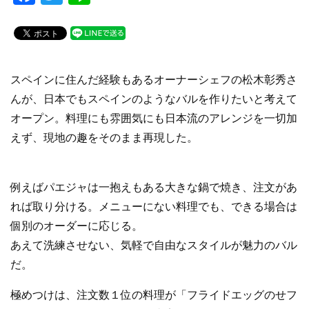
a
wi
n
c
tt
e
e
er
b
スペインに住んだ経験もあるオーナーシェフの松木彰秀さ
o
んが、日本でもスペインのようなバルを作りたいと考えて
オープン。料理にも雰囲気にも日本流のアレンジを一切加
o
えず、現地の趣をそのまま再現した。
k
例えばパエジャは一抱えもある大きな鍋で焼き、注文があ
れば取り分ける。メニューにない料理でも、できる場合は
個別のオーダーに応じる。
あえて洗練させない、気軽で自由なスタイルが魅力のバル
だ。
極めつけは、注文数１位の料理が「フライドエッグのせフ