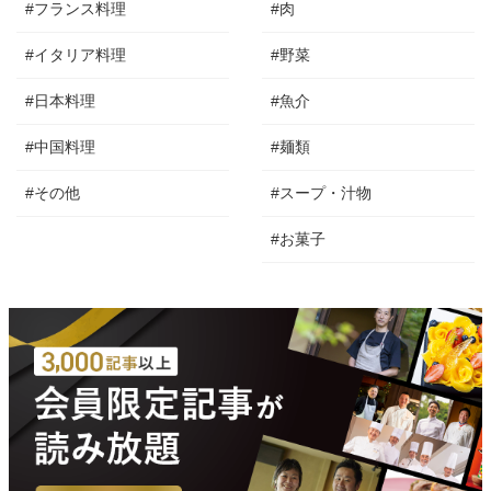
#フランス料理
#肉
#イタリア料理
#野菜
#日本料理
#魚介
#中国料理
#麺類
#その他
#スープ・汁物
#お菓子