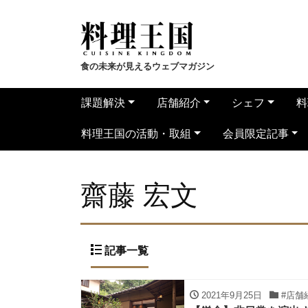
食の未来が見えるウェブマガジン
課題解決
店舗紹介
シェフ
料
料理王国の活動・取組
会員限定記事
齋藤 宏文
記事一覧
2021年9月25日
#店舗