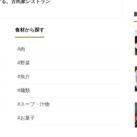
する。古民家レストラン
食材から探す
#肉
#野菜
#魚介
#麺類
#スープ・汁物
#お菓子