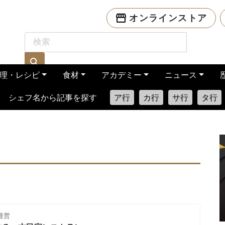
オンラインストア
理・レシピ
食材
アカデミー
ニュース
シェフ名から記事を探す
ア行
カ行
サ行
タ行
経営