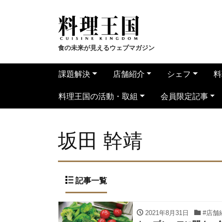
食の未来が見えるウェブマガジン
課題解決
店舗紹介
シェフ
料
料理王国の活動・取組
会員限定記事
坂田 幹靖
記事一覧
2021年8月31日
#店舗