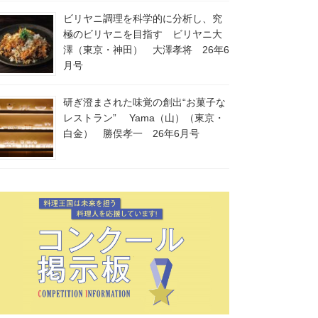
ビリヤニ調理を科学的に分析し、究
極のビリヤニを目指す ビリヤニ大
澤（東京・神田） 大澤孝将 26年6
月号
研ぎ澄まされた味覚の創出“お菓子な
レストラン” Yama（山）（東京・
白金） 勝俣孝一 26年6月号