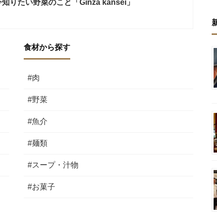
たい野菜のこと「Ginza kansei」
食材から探す
#肉
#野菜
#魚介
#麺類
#スープ・汁物
#お菓子