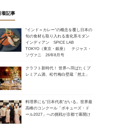
新着記事
“インド＝カレー”の概念を覆し日本の
旬の食材も取り入れる進化系モダン
インディアン SPICE LAB
TOKYO（東京・銀座） テジャス・
ソヴァニ 26年8月号
クラフト新時代！ 世界へ羽ばたくプ
レミアム酒、松竹梅白壁蔵「然土」
料理界にも“日本代表”がいる。世界最
高峰のコンクール「ボキューズ・ド
ール2027」への挑戦が京都で幕開け