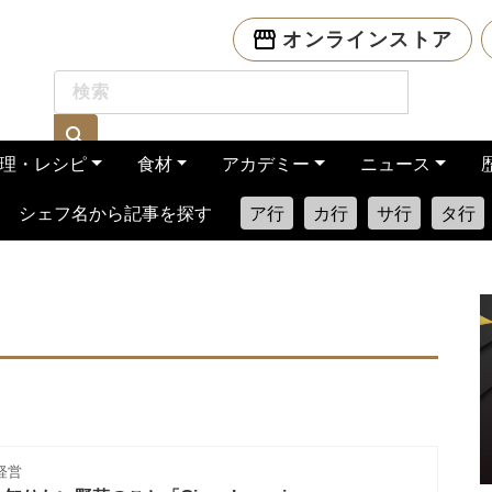
オンラインストア
理・レシピ
食材
アカデミー
ニュース
シェフ名から記事を探す
ア行
カ行
サ行
タ行
経営