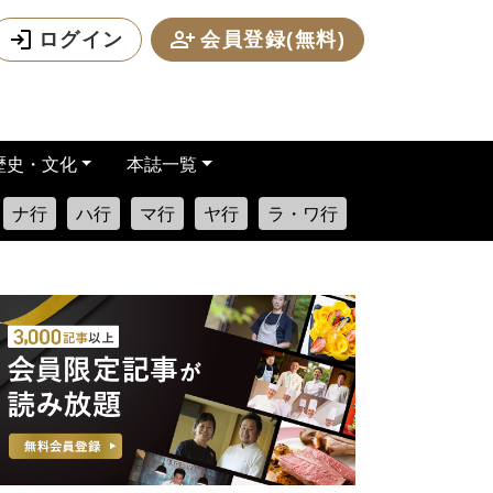
ログイン
会員登録(無料)
歴史・文化
本誌一覧
ナ行
ハ行
マ行
ヤ行
ラ・ワ行