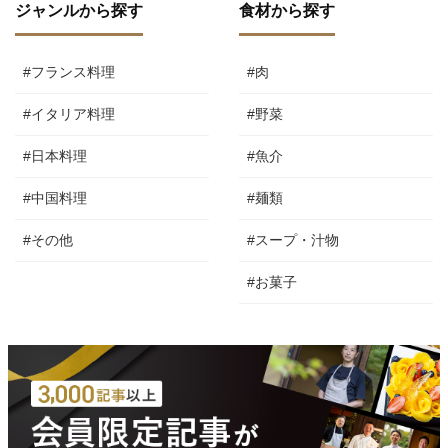
ジャンルから探す
食材から探す
#フランス料理
#肉
#イタリア料理
#野菜
#日本料理
#魚介
#中国料理
#麺類
#その他
#スープ・汁物
#お菓子