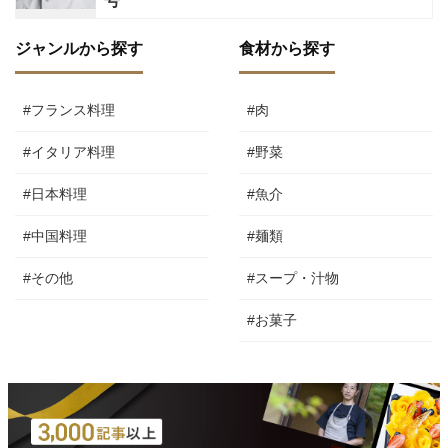
号
ジャンルから探す
食材から探す
#フランス料理
#肉
#イタリア料理
#野菜
#日本料理
#魚介
#中国料理
#麺類
#その他
#スープ・汁物
#お菓子