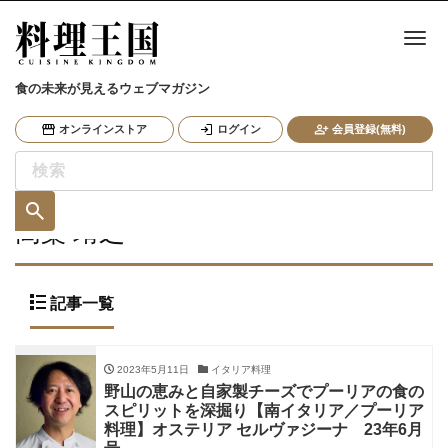
ナ
食の未来が見えるウェブマガジン
オンラインストア
ログイン
会員登録(無料)
高桑 靖之
記事一覧
2023年5月11日
イタリア料理
野山の恵みと自家製チーズでプーリアの食の
スピリットを深掘り【南イタリア／プーリア
料理】オステリア セルヴァジーナ 23年6月