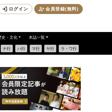
ログイン
会員登録(無料)
歴史・文化
本誌一覧
ナ行
ハ行
マ行
ヤ行
ラ・ワ行