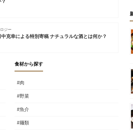
か？
ノロジー
田中克幸による特別寄稿 ナチュラルな酒とは何か？
食材から探す
#肉
#野菜
#魚介
#麺類