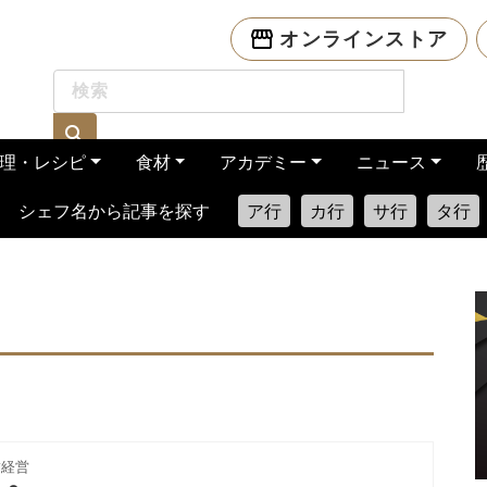
オンラインストア
理・レシピ
食材
アカデミー
ニュース
シェフ名から記事を探す
ア行
カ行
サ行
タ行
舗経営