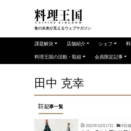
食の未来が見えるウェブマガジン
課題解決
店舗紹介
シェフ
料
料理王国の活動・取組
会員限定記事
田中 克幸
記事一覧
2021年10月17日
#店