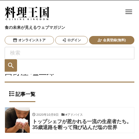
ナ
食の未来が見えるウェブマガジン
オンラインストア
ログイン
会員登録(無料)
田野屋 塩二郎
記事一覧
2020年10月9日
#アドバイス
トップシェフが惹かれる一流の生産者たち。
35歳退路を断って飛び込んだ塩の世界