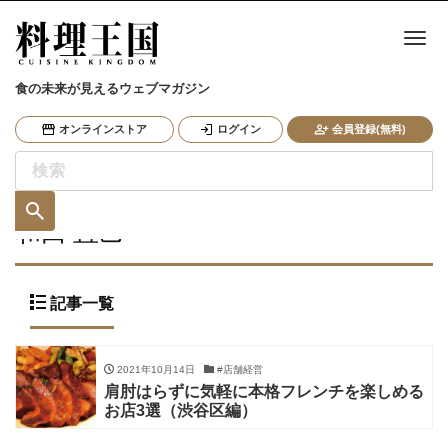
ナ
食の未来が見えるウェブマガジン
オンラインストア
ログイン
会員登録(無料)
和田 直己
記事一覧
2021年10月14日
#店舗経営
肩肘はらずに気軽に本格フレンチを楽しめる
お店3選（渋谷区編）