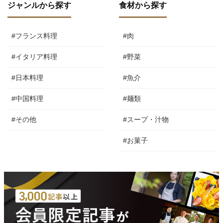
ジャンルから探す
食材から探す
#フランス料理
#肉
#イタリア料理
#野菜
#日本料理
#魚介
#中国料理
#麺類
#その他
#スープ・汁物
#お菓子