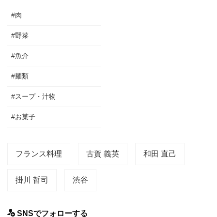
#肉
#野菜
#魚介
#麺類
#スープ・汁物
#お菓子
フランス料理
古賀 義英
和田 直己
掛川 哲司
渋谷
SNSでフォローする