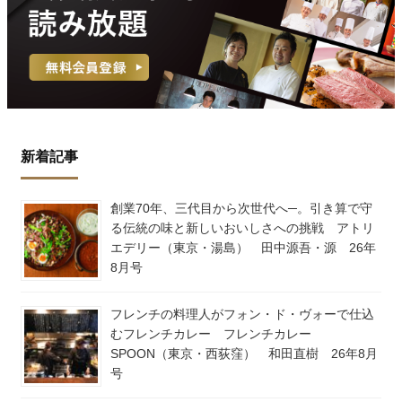
新着記事
創業70年、三代目から次世代へ─。引き算で守
る伝統の味と新しいおいしさへの挑戦 アトリ
エデリー（東京・湯島） 田中源吾・源 26年
8月号
フレンチの料理人がフォン・ド・ヴォーで仕込
むフレンチカレー フレンチカレー
SPOON（東京・西荻窪） 和田直樹 26年8月
号