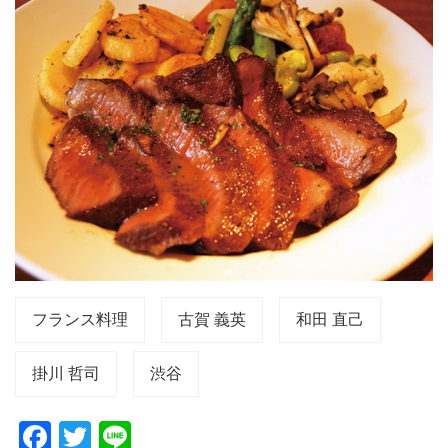
フランス料理
古賀 義英
和田 直己
掛川 哲司
渋谷
F
T
Li