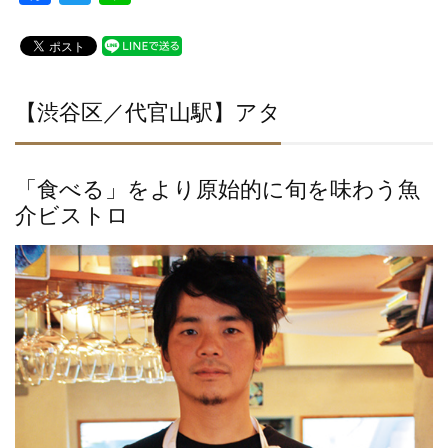
a
wi
n
c
tt
e
e
er
b
【渋谷区／代官山駅】アタ
o
o
「食べる」をより原始的に旬を味わう魚
k
介ビストロ