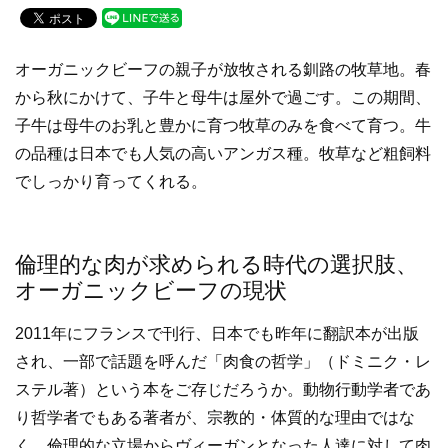
c
tt
e
e
er
オーガニックビーフの親子が放牧される釧路の牧草地。春
b
から秋にかけて、子牛と母牛は屋外で過ごす。この期間、
o
子牛は母牛のお乳と豊かに育つ牧草のみを食べて育つ。牛
o
の品種は日本でも人気の高いアンガス種。牧草など粗飼料
k
でしっかり育ってくれる。
倫理的な肉が求められる時代の選択肢、
オーガニックビーフの現状
2011年にフランスで刊行、日本でも昨年に翻訳本が出版
され、一部で話題を呼んだ「肉食の哲学」（ドミニク・レ
ステル著）という本をご存じだろうか。動物行動学者であ
り哲学者でもある著者が、宗教的・体質的な理由ではな
く、倫理的な立場からヴィーガンとなった人達に対して肉