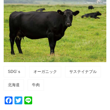
SDG'ｓ
オーガニック
サステイナブル
北海道
牛肉
F
T
Li
a
wi
n