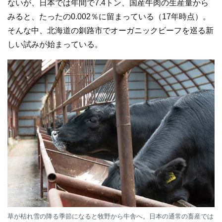
ないが、日本では年間で7.4トン、国産牛肉の生産量から
みると、たったの0.002％に留まっている（17年時点）。
そんな中、北海道の釧路市でオーガニックビーフを巡る新
しい試みが始まっている。
草が枯れ雪の降る季節になると牧野から牛舎へ。日本の通常の畜産では