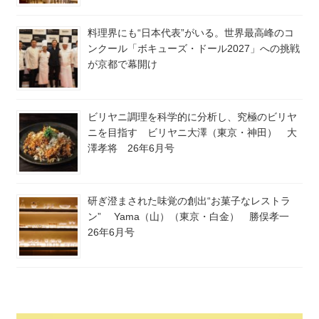
料理界にも“日本代表”がいる。世界最高峰のコ
ンクール「ボキューズ・ドール2027」への挑戦
が京都で幕開け
ビリヤニ調理を科学的に分析し、究極のビリヤ
ニを目指す ビリヤニ大澤（東京・神田） 大
澤孝将 26年6月号
研ぎ澄まされた味覚の創出“お菓子なレストラ
ン” Yama（山）（東京・白金） 勝俣孝一
26年6月号