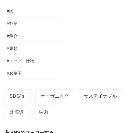
#肉
#野菜
#魚介
#麺類
#スープ・汁物
#お菓子
SDG'ｓ
オーガニック
サステイナブル
北海道
牛肉
SNSでフォローする