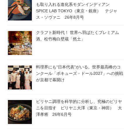
も取り入れる進化系モダンインディアン
SPICE LAB TOKYO（東京・銀座） テジャ
ス・ソヴァニ 26年8月号
クラフト新時代！ 世界へ羽ばたくプレミアム
酒、松竹梅白壁蔵「然土」
料理界にも“日本代表”がいる。世界最高峰のコ
ンクール「ボキューズ・ドール2027」への挑戦
が京都で幕開け
ビリヤニ調理を科学的に分析し、究極のビリヤ
ニを目指す ビリヤニ大澤（東京・神田） 大
澤孝将 26年6月号