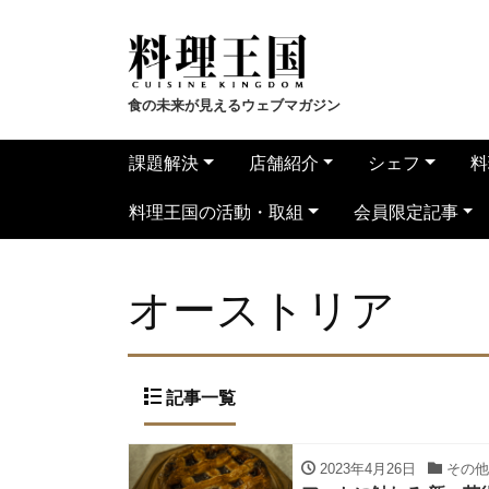
食の未来が見えるウェブマガジン
課題解決
店舗紹介
シェフ
料
料理王国の活動・取組
会員限定記事
オーストリア
記事一覧
2023年4月26日
その他