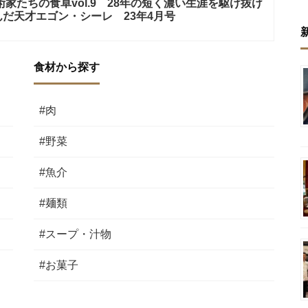
家たちの食卓vol.9 28年の短く濃い生涯を駆け抜け
だ天才エゴン・シーレ 23年4月号
食材から探す
#肉
#野菜
#魚介
#麺類
#スープ・汁物
#お菓子