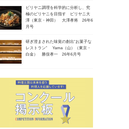
ビリヤニ調理を科学的に分析し、究
極のビリヤニを目指す ビリヤニ大
澤（東京・神田） 大澤孝将 26年6
月号
研ぎ澄まされた味覚の創出“お菓子な
レストラン” Yama（山）（東京・
白金） 勝俣孝一 26年6月号