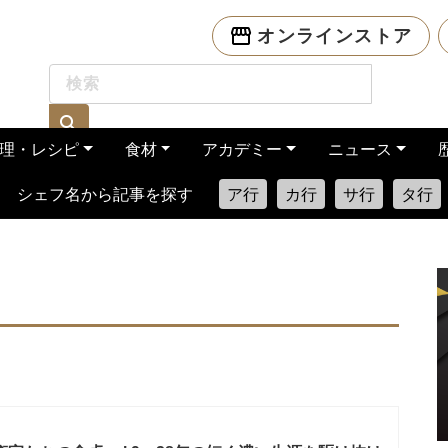
オンラインストア
理・レシピ
食材
アカデミー
ニュース
シェフ名から記事を探す
ア行
カ行
サ行
タ行