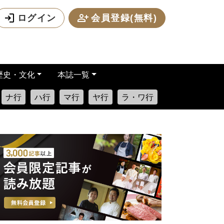
ログイン
会員登録(無料)
歴史・文化
本誌一覧
ナ行
ハ行
マ行
ヤ行
ラ・ワ行