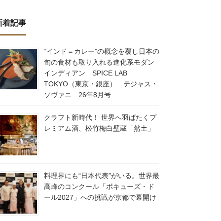
新着記事
“インド＝カレー”の概念を覆し日本の
旬の食材も取り入れる進化系モダン
インディアン SPICE LAB
TOKYO（東京・銀座） テジャス・
ソヴァニ 26年8月号
クラフト新時代！ 世界へ羽ばたくプ
レミアム酒、松竹梅白壁蔵「然土」
料理界にも“日本代表”がいる。世界最
高峰のコンクール「ボキューズ・ド
ール2027」への挑戦が京都で幕開け