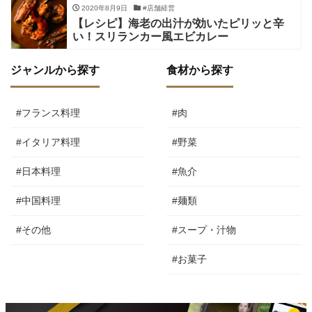
2020年8月9日
#店舗経営
【レシピ】海老の出汁が効いたピリッと辛
い！スリランカー風エビカレー
ジャンルから探す
食材から探す
#フランス料理
#肉
#イタリア料理
#野菜
#日本料理
#魚介
#中国料理
#麺類
#その他
#スープ・汁物
#お菓子