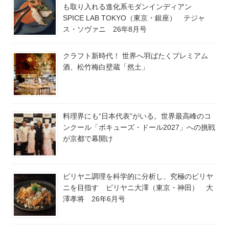
も取り入れる進化系モダンインディアン
SPICE LAB TOKYO（東京・銀座） テジャ
ス・ソヴァニ 26年8月号
クラフト新時代！ 世界へ羽ばたくプレミアム
酒、松竹梅白壁蔵「然土」
料理界にも“日本代表”がいる。世界最高峰のコ
ンクール「ボキューズ・ドール2027」への挑戦
が京都で幕開け
ビリヤニ調理を科学的に分析し、究極のビリヤ
ニを目指す ビリヤニ大澤（東京・神田） 大
澤孝将 26年6月号