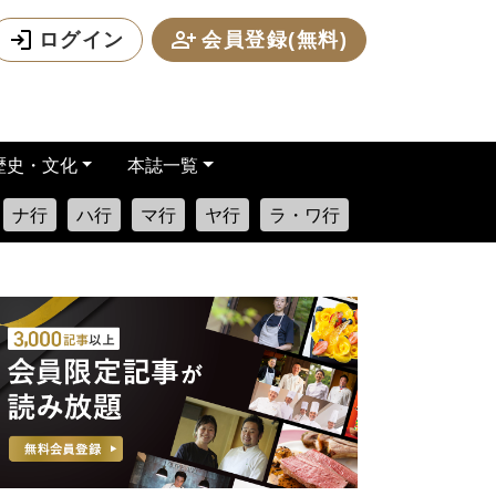
ログイン
会員登録(無料)
歴史・文化
本誌一覧
ナ行
ハ行
マ行
ヤ行
ラ・ワ行