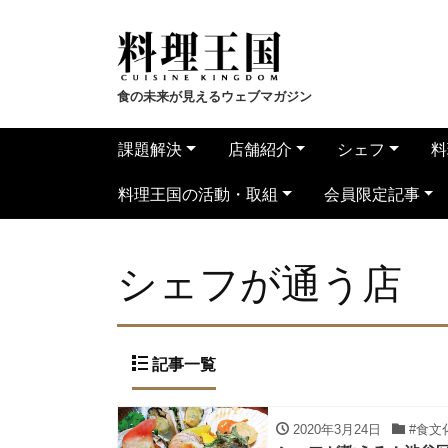
食の未来が見えるウェブマガジン
課題解決
店舗紹介
シェフ
料
料理王国の活動・取組
会員限定記事
シェフが通う店
記事一覧
2020年3月24日
#食文