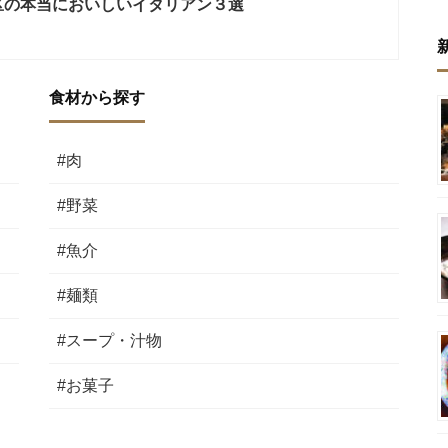
区の本当においしいイタリアン３選
食材から探す
#肉
#野菜
#魚介
#麺類
#スープ・汁物
#お菓子