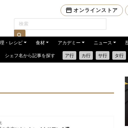
オンラインストア
理・レシピ
食材
アカデミー
ニュース
シェフ名から記事を探す
ア行
カ行
サ行
タ行
化