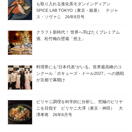
も取り入れる進化系モダンインディアン
SPICE LAB TOKYO（東京・銀座） テジャ
ス・ソヴァニ 26年8月号
クラフト新時代！ 世界へ羽ばたくプレミアム
酒、松竹梅白壁蔵「然土」
料理界にも“日本代表”がいる。世界最高峰のコ
ンクール「ボキューズ・ドール2027」への挑戦
が京都で幕開け
ビリヤニ調理を科学的に分析し、究極のビリヤ
ニを目指す ビリヤニ大澤（東京・神田） 大
澤孝将 26年6月号