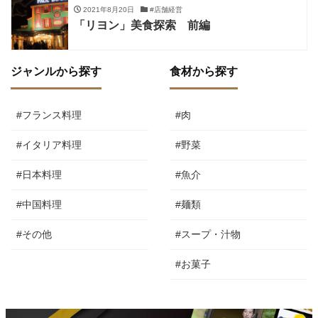
2021年8月20日
#店舗経営
「リヨン」美食探索 前編
ジャンルから探す
食材から探す
#フランス料理
#肉
#イタリア料理
#野菜
#日本料理
#魚介
#中国料理
#麺類
#その他
#スープ・汁物
#お菓子