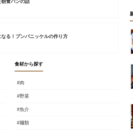
た朝食パンの話
になる！プンパニッケルの作り方
食材から探す
#肉
#野菜
#魚介
#麺類