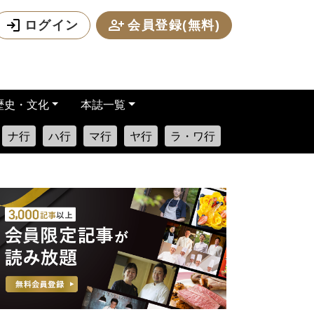
ログイン
会員登録(無料)
歴史・文化
本誌一覧
ナ行
ハ行
マ行
ヤ行
ラ・ワ行