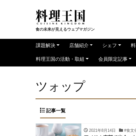
食の未来が見えるウェブマガジン
課題解決
店舗紹介
シェフ
料
料理王国の活動・取組
会員限定記事
ツォップ
記事一覧
2021年8月14日
#食文