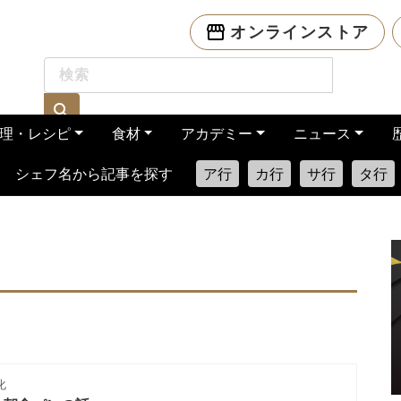
オンラインストア
理・レシピ
食材
アカデミー
ニュース
シェフ名から記事を探す
ア行
カ行
サ行
タ行
化