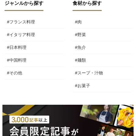
ジャンルから探す
食材から探す
#フランス料理
#肉
#イタリア料理
#野菜
#日本料理
#魚介
#中国料理
#麺類
#その他
#スープ・汁物
#お菓子