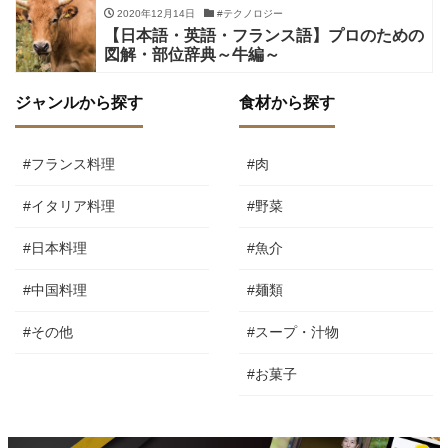
2020年12月14日
#テクノロジー
【日本語・英語・フランス語】プロのための
図解・部位辞典～牛編～
ジャンルから探す
食材から探す
#フランス料理
#肉
#イタリア料理
#野菜
#日本料理
#魚介
#中国料理
#麺類
#その他
#スープ・汁物
#お菓子