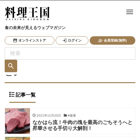
ナ
食の未来が見えるウェブマガジン
オンラインストア
ログイン
会員登録(無料)
ヒレ
記事一覧
2021年12月20日
#健康
なかはら流！牛肉の塊を最高のごちそうへと
昇華させる手切り大解剖！