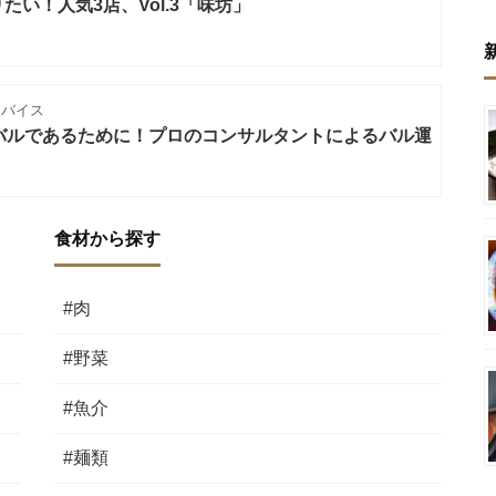
い！人気3店、Vol.3「味坊」
ドバイス
バルであるために！プロのコンサルタントによるバル運
食材から探す
#肉
#野菜
#魚介
#麺類