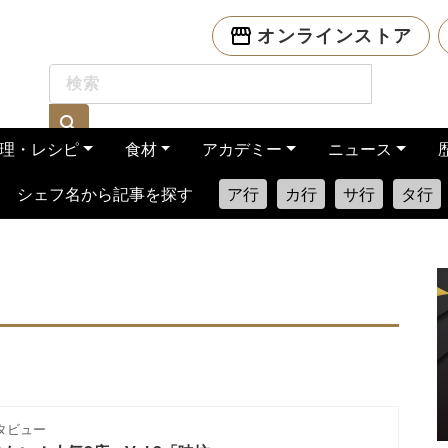
オンラインストア
理・レシピ
食材
アカデミー
ニュース
シェフ名から記事を探す
ア行
カ行
サ行
タ行
タビュー