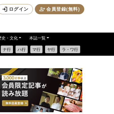
ログイン
会員登録(無料)
歴史・文化
本誌一覧
ナ行
ハ行
マ行
ヤ行
ラ・ワ行