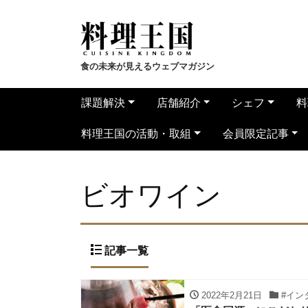
食の未来が見えるウェブマガジン
課題解決
店舗紹介
シェフ
料
料理王国の活動・取組
会員限定記事
ビオワイン
記事一覧
2022年2月21日
#イン