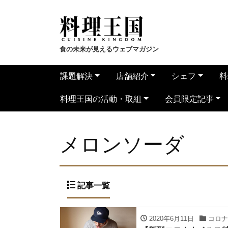
食の未来が見えるウェブマガジン
課題解決
店舗紹介
シェフ
料
料理王国の活動・取組
会員限定記事
メロンソーダ
記事一覧
2020年6月11日
コロナ