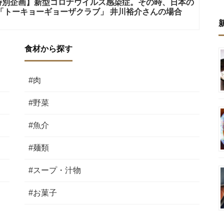
特別企画】新型コロナウイルス感染症。その時、日本の
「トーキョーギョーザクラブ」 井川裕介さんの場合
食材から探す
#肉
#野菜
#魚介
#麺類
#スープ・汁物
#お菓子