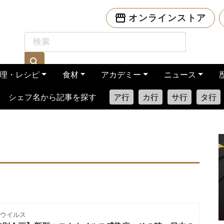
オンラインストア
理・レシピ
食材
アカデミー
ニュース
シェフ名から記事を探す
ア行
カ行
サ行
タ行
ウイルス