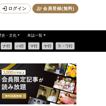
ログイン
会員登録(無料)
歴史・文化
本誌一覧
ナ行
ハ行
マ行
ヤ行
ラ・ワ行