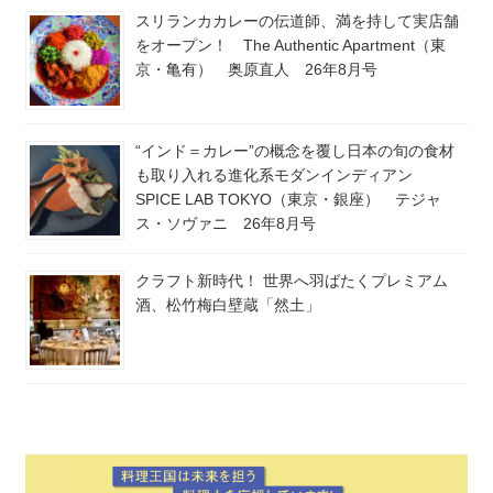
スリランカカレーの伝道師、満を持して実店舗
をオープン！ The Authentic Apartment（東
京・亀有） 奥原直人 26年8月号
“インド＝カレー”の概念を覆し日本の旬の食材
も取り入れる進化系モダンインディアン
SPICE LAB TOKYO（東京・銀座） テジャ
ス・ソヴァニ 26年8月号
クラフト新時代！ 世界へ羽ばたくプレミアム
酒、松竹梅白壁蔵「然土」