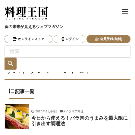
ナ
食の未来が見えるウェブマガジン
オンラインストア
ログイン
会員登録(無料)
リストランテ・ミヤモト
記事一覧
2020年11月4日
#イタリア料理
今日から使える！バラ肉のうまみを最大限に
引き出す調理法