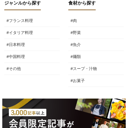
ジャンルから探す
食材から探す
#フランス料理
#肉
#イタリア料理
#野菜
#日本料理
#魚介
#中国料理
#麺類
#その他
#スープ・汁物
#お菓子