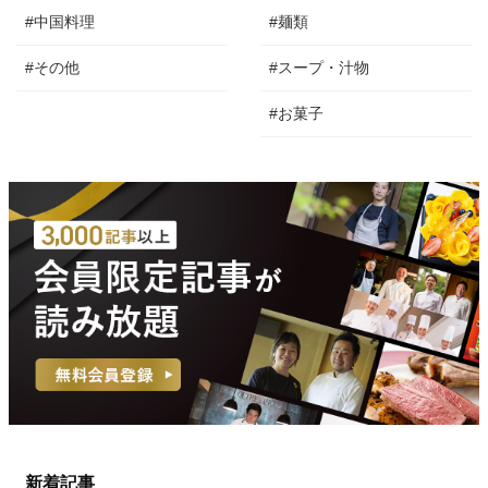
#中国料理
#麺類
#その他
#スープ・汁物
#お菓子
新着記事