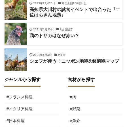
2023年12月26日
料理王国100選日記
高知県大川村の試食イベントで出合った『土
佐はちきん地鶏』
2021年5月30日
#店舗経営
鶏のトサカはなぜ赤い？
2021年4月4日
#健康
シェフが使う！ニッポン地鶏&銘柄鶏マップ
ジャンルから探す
食材から探す
#フランス料理
#肉
#イタリア料理
#野菜
#日本料理
#魚介