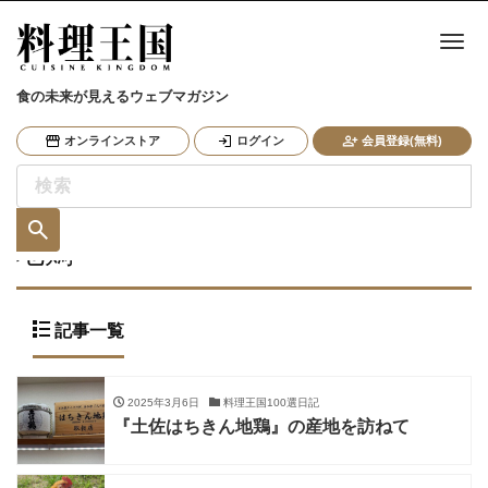
ナ
食の未来が見えるウェブマガジン
オンラインストア
ログイン
会員登録(無料)
地鶏
記事一覧
2025年3月6日
料理王国100選日記
『土佐はちきん地鶏』の産地を訪ねて