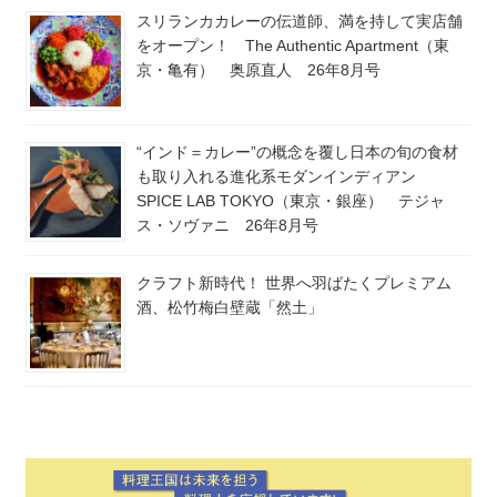
スリランカカレーの伝道師、満を持して実店舗
をオープン！ The Authentic Apartment（東
京・亀有） 奥原直人 26年8月号
“インド＝カレー”の概念を覆し日本の旬の食材
も取り入れる進化系モダンインディアン
SPICE LAB TOKYO（東京・銀座） テジャ
ス・ソヴァニ 26年8月号
クラフト新時代！ 世界へ羽ばたくプレミアム
酒、松竹梅白壁蔵「然土」