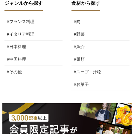
ジャンルから探す
食材から探す
#フランス料理
#肉
#イタリア料理
#野菜
#日本料理
#魚介
#中国料理
#麺類
#その他
#スープ・汁物
#お菓子