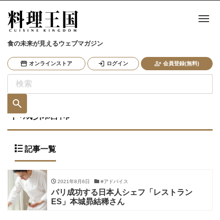
ナ
食の未来が見えるウェブマガジン
オンラインストア
ログイン
会員登録(無料)
本城昴結稀
記事一覧
2021年8月6日
#アドバイス
パリ成功する日本人シェフ「レストラン
ES」本城昴結稀さん