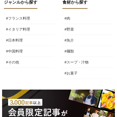
ジャンルから探す
食材から探す
#フランス料理
#肉
#イタリア料理
#野菜
#日本料理
#魚介
#中国料理
#麺類
#その他
#スープ・汁物
#お菓子