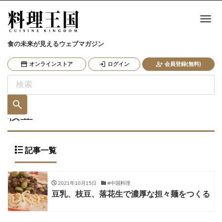
ナ
食の未来が見えるウェブマガジン
オンラインストア
ログイン
会員登録(無料)
枝豆
記事一覧
2021年10月15日
#中国料理
豆乳、枝豆、落花生で濃厚な担々麺をつくる