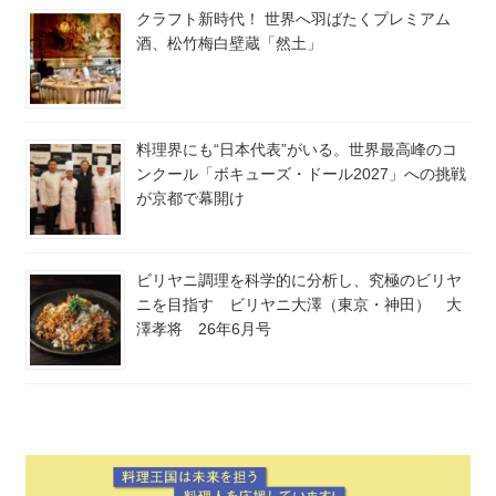
クラフト新時代！ 世界へ羽ばたくプレミアム
酒、松竹梅白壁蔵「然土」
料理界にも“日本代表”がいる。世界最高峰のコ
ンクール「ボキューズ・ドール2027」への挑戦
が京都で幕開け
ビリヤニ調理を科学的に分析し、究極のビリヤ
ニを目指す ビリヤニ大澤（東京・神田） 大
澤孝将 26年6月号