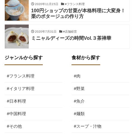
2020年11月15日
#フランス料理
100円ショップの甘栗が本格料理に大変身！
栗のポタージュの作り方
2020年7月31日
#店舗経営
ミニャルディーズの時間Vol.３茶禅華
ジャンルから探す
食材から探す
#フランス料理
#肉
#イタリア料理
#野菜
#日本料理
#魚介
#中国料理
#麺類
#その他
#スープ・汁物