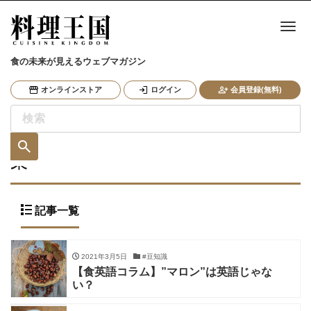
ナ
食の未来が見えるウェブマガジン
オンラインストア
ログイン
会員登録(無料)
栗
記事一覧
2021年3月5日
#豆知識
【食英語コラム】”マロン”は英語じゃな
い？