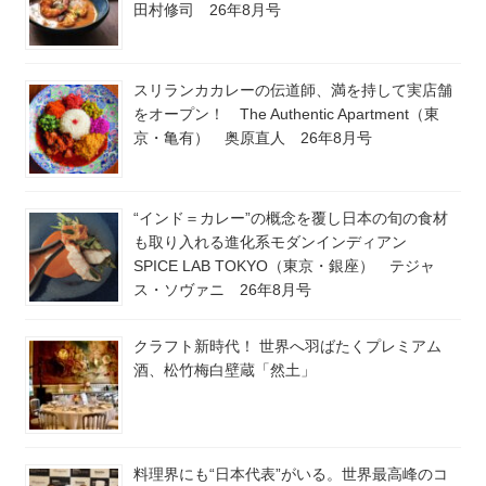
田村修司 26年8月号
スリランカカレーの伝道師、満を持して実店舗
をオープン！ The Authentic Apartment（東
京・亀有） 奥原直人 26年8月号
“インド＝カレー”の概念を覆し日本の旬の食材
も取り入れる進化系モダンインディアン
SPICE LAB TOKYO（東京・銀座） テジャ
ス・ソヴァニ 26年8月号
クラフト新時代！ 世界へ羽ばたくプレミアム
酒、松竹梅白壁蔵「然土」
料理界にも“日本代表”がいる。世界最高峰のコ