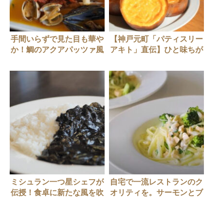
手間いらずで見た目も華や
【神戸元町「パティスリー
か！鯛のアクアパッツァ風
アキト」直伝】ひと味ちが
う ミルクジャムのチーズ
ケーキ
ミシュラン一つ星シェフが
自宅で一流レストランのク
伝授！食卓に新たな風を吹
オリティを。サーモンとブ
かせる 黒いカレーのつく
ロッコリーのクリームソー
りかた
スのつくりかた