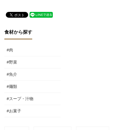
食材から探す
#肉
#野菜
#魚介
#麺類
#スープ・汁物
#お菓子