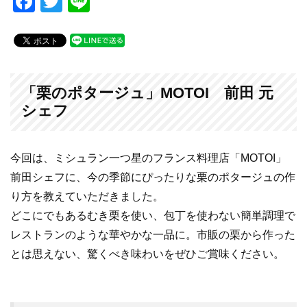
F
T
Li
a
wi
n
c
tt
e
e
er
b
「栗のポタージュ」MOTOI 前田 元
o
シェフ
o
k
今回は、ミシュラン一つ星のフランス料理店「MOTOI」
前田シェフに、今の季節にぴったりな栗のポタージュの作
り方を教えていただきました。
どこにでもあるむき栗を使い、包丁を使わない簡単調理で
レストランのような華やかな一品に。市販の栗から作った
とは思えない、驚くべき味わいをぜひご賞味ください。