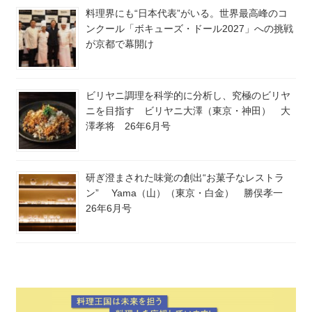
料理界にも“日本代表”がいる。世界最高峰のコ
ンクール「ボキューズ・ドール2027」への挑戦
が京都で幕開け
ビリヤニ調理を科学的に分析し、究極のビリヤ
ニを目指す ビリヤニ大澤（東京・神田） 大
澤孝将 26年6月号
研ぎ澄まされた味覚の創出“お菓子なレストラ
ン” Yama（山）（東京・白金） 勝俣孝一
26年6月号