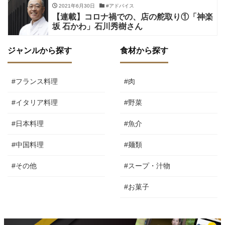
2021年6月30日
#アドバイス
【連載】コロナ禍での、店の舵取り①「神楽
坂 石かわ」石川秀樹さん
ジャンルから探す
食材から探す
#フランス料理
#肉
#イタリア料理
#野菜
#日本料理
#魚介
#中国料理
#麺類
#その他
#スープ・汁物
#お菓子