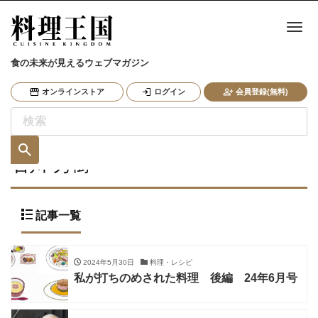
ナ
食の未来が見えるウェブマガジン
オンラインストア
ログイン
会員登録(無料)
石川-秀樹
記事一覧
2024年5月30日
料理・レシピ
私が打ちのめされた料理 後編 24年6月号