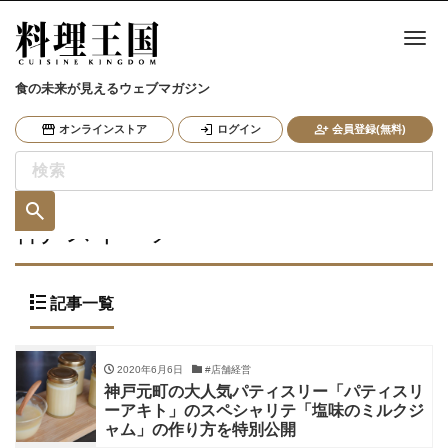
ナ
食の未来が見えるウェブマガジン
オンラインストア
ログイン
会員登録(無料)
神戸スイーツ
記事一覧
2020年6月6日
#店舗経営
神戸元町の大人気パティスリー「パティスリ
ーアキト」のスペシャリテ「塩味のミルクジ
ャム」の作り方を特別公開