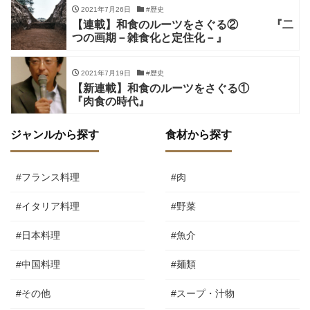
2021年7月26日
#歴史
【連載】和食のルーツをさぐる② 『二
つの画期－雑食化と定住化－』
2021年7月19日
#歴史
【新連載】和食のルーツをさぐる①
『肉食の時代』
ジャンルから探す
食材から探す
#フランス料理
#肉
#イタリア料理
#野菜
#日本料理
#魚介
#中国料理
#麺類
#その他
#スープ・汁物