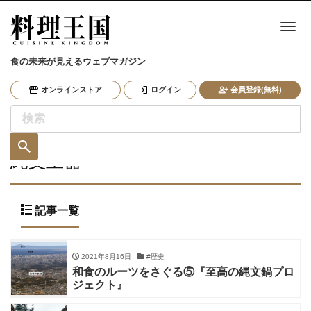
ナ
食の未来が見えるウェブマガジン
オンラインストア
ログイン
会員登録(無料)
縄文土器
記事一覧
2021年8月16日
#歴史
和食のルーツをさぐる⑤『至高の縄文鍋プロ
ジェクト』