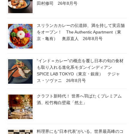
田村修司 26年8月号
スリランカカレーの伝道師、満を持して実店舗
をオープン！ The Authentic Apartment（東
京・亀有） 奥原直人 26年8月号
“インド＝カレー”の概念を覆し日本の旬の食材
も取り入れる進化系モダンインディアン
SPICE LAB TOKYO（東京・銀座） テジャ
ス・ソヴァニ 26年8月号
クラフト新時代！ 世界へ羽ばたくプレミアム
酒、松竹梅白壁蔵「然土」
料理界にも“日本代表”がいる。世界最高峰のコ