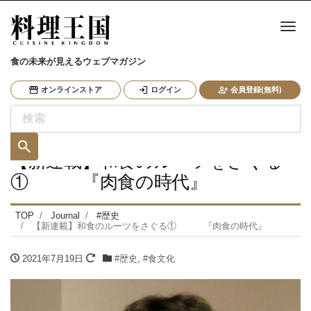
ナ
食の未来が見えるウェブマガジン
オンラインストア
ログイン
会員登録(無料)
【新連載】和食のルーツをさぐる
① 『肉食の時代』
TOP
Journal
#歴史
【新連載】和食のルーツをさぐる① 『肉食の時代』
2021年7月19日
#歴史
,
#食文化