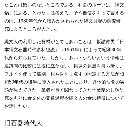
たことは疑いのないところである。和食のルーツは「縄文
鍋」にある、とわたしは考える。そう自信をもって言える
のは、1980年代から積みかさねられた縄文貝塚の調査研
究によるところが大きい。
縄文人の利用した食材がとても多いことは、坂詰仲男『日
本縄文石器時代食料総説』（1961年）によって昭和30年
代から知られていた。しかし、多い・少ないという情報は
遺跡間の比較には役に立たない。貝塚の貝層を持ち帰り、
フルイを使って選別、貝や骨を１点ずつ同定する方法が昭
和50年代の後半に導入されたことにより、具体的な食の実
態が見えてきた。筆者が長く関わってきた千葉県の貝塚研
究をもとに食文化の変遷過程や縄文人の食の特徴について
お話したい。
旧石器時代人