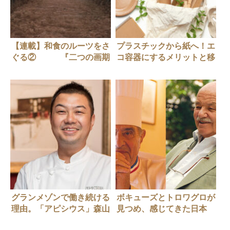
【連載】和食のルーツをさ
プラスチックから紙へ！エ
ぐる② 『二つの画期
コ容器にするメリットと移
－雑食化と定住化－』
行事例を紹介
グランメゾンで働き続ける
ボキューズとトロワグロが
理由。「アピシウス」森山
見つめ、感じてきた日本
順一さん