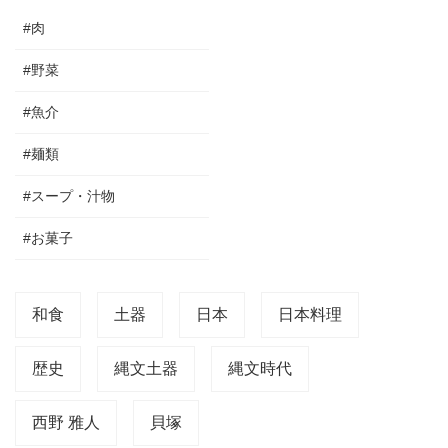
#肉
#野菜
#魚介
#麺類
#スープ・汁物
#お菓子
和食
土器
日本
日本料理
歴史
縄文土器
縄文時代
西野 雅人
貝塚