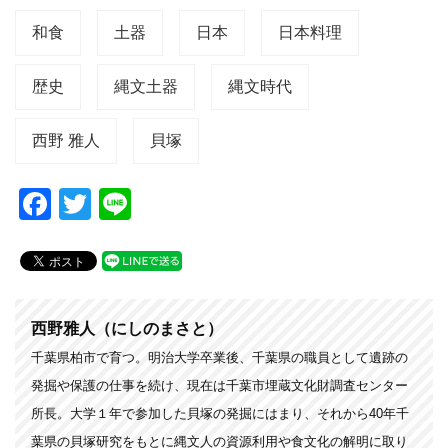
和食
土器
日本
日本料理
歴史
縄文土器
縄文時代
西野 雅人
貝塚
F
T
Li
a
wi
n
c
tt
e
e
er
b
西野雅人（にしのまさと）
o
千葉県柏市で育つ。明治大学卒業後、千葉県の職員として遺跡の
発掘や保護の仕事を続け、現在は千葉市埋蔵文化財調査センター
o
所長。大学１年で参加した貝塚の発掘にはまり、それから40年千
k
葉県の貝塚研究をもとに縄文人の資源利用や食文化の解明に取り