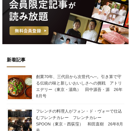
新着記事
創業70年、三代目から次世代へ─。引き算で守
る伝統の味と新しいおいしさへの挑戦 アトリ
エデリー（東京・湯島） 田中源吾・源 26年
8月号
フレンチの料理人がフォン・ド・ヴォーで仕込
むフレンチカレー フレンチカレー
SPOON（東京・西荻窪） 和田直樹 26年8月
号