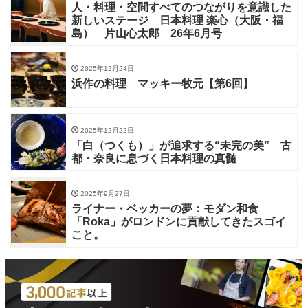
人・料理・空間すべてのつながりを意識した
新しいステージ 日本料理 楽心（大阪・福
島） 片山心太郎 26年6月号
2025年12月24日
浜作の料理 マッキー牧元【第6回】
2025年12月22日
「白（つくも）」が追求する“未完の美” 古
都・奈良に息づく日本料理の真髄
2025年9月27日
ライナー・ベッカーの夢：モダン和食
「Roka」がロンドンに貢献してきたスゴイ
こと。