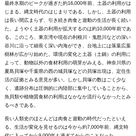
最終氷期のピークが過ぎた約16,000年前、土器の利用がは
じまる。縄文時代のはじまりである。しかし、土器の利用
は長い間広まらず、引き続き肉食と遊動の生活が長く続い
た。ようやく土器の利用が拡大するのは約10,000年前であ
る。このころ、東京湾や現在の利根川・鬼怒川などの深い
谷川に沿って細長く深い内海ができ、台地上には落葉広葉
樹林が広がり始めた。環境の変化と土器（土鍋）の利用に
よって、動物以外の食材利用の萌芽がみえる。神奈川県の
夏島貝塚や千葉県の西の城貝塚などの貝塚出現は、定住生
活の証拠とみる意見が多い。しかし貝塚の数はごく少な
く、遺跡分布は圧倒的に内陸部に集中していることから、
魚貝類や植物質食材の利用はなかなか流行らなかったとみ
るべきである。
長い人類史のほとんどは肉食と遊動の時代だったといえ
る。生活が変化を見せるのは今から約7,000年前、縄文時
代に入ってから9,000年も過ぎてからのことだった。