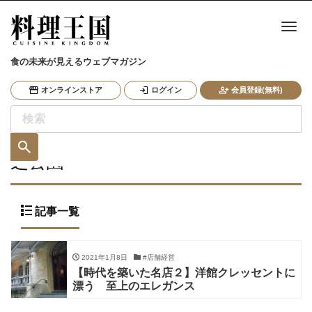
ナ
食の未来が見えるウェブマガジン
オンラインストア
ログイン
会員登録(無料)
芝公園
記事一覧
2021年1月8日
#店舗経営
【時代を築いた名店２】洋館クレッセントに
漂う 至上のエレガンス