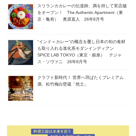
スリランカカレーの伝道師、満を持して実店舗
をオープン！ The Authentic Apartment（東
京・亀有） 奥原直人 26年8月号
“インド＝カレー”の概念を覆し日本の旬の食材
も取り入れる進化系モダンインディアン
SPICE LAB TOKYO（東京・銀座） テジャ
ス・ソヴァニ 26年8月号
クラフト新時代！ 世界へ羽ばたくプレミアム
酒、松竹梅白壁蔵「然土」