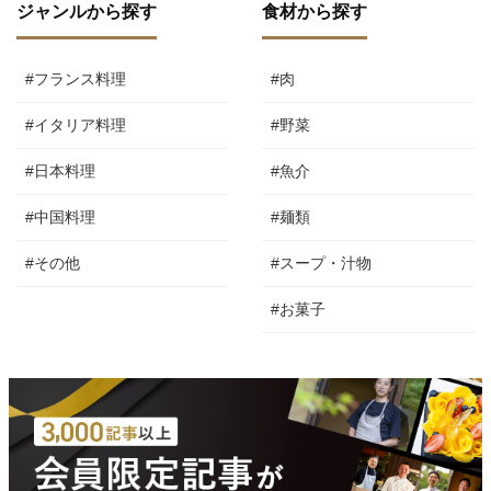
ジャンルから探す
食材から探す
#フランス料理
#肉
#イタリア料理
#野菜
#日本料理
#魚介
#中国料理
#麺類
#その他
#スープ・汁物
#お菓子