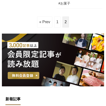
#お菓子
« Prev
1
2
新着記事