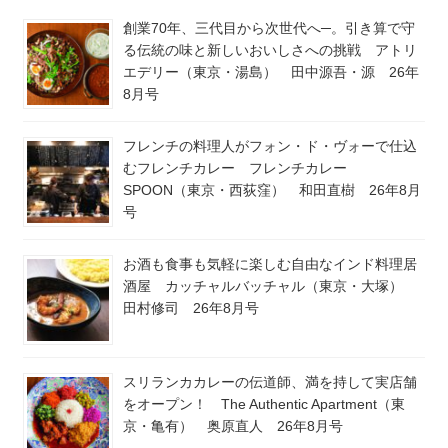
創業70年、三代目から次世代へ─。引き算で守
る伝統の味と新しいおいしさへの挑戦 アトリ
エデリー（東京・湯島） 田中源吾・源 26年
8月号
フレンチの料理人がフォン・ド・ヴォーで仕込
むフレンチカレー フレンチカレー
SPOON（東京・西荻窪） 和田直樹 26年8月
号
お酒も食事も気軽に楽しむ自由なインド料理居
酒屋 カッチャルバッチャル（東京・大塚）
田村修司 26年8月号
スリランカカレーの伝道師、満を持して実店舗
をオープン！ The Authentic Apartment（東
京・亀有） 奥原直人 26年8月号