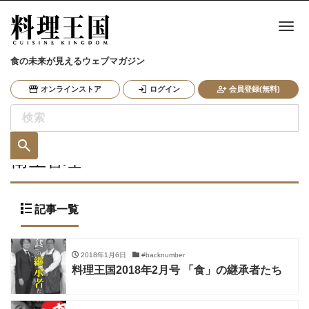
ナ
食の未来が見えるウェブマガジン
オンラインストア
ログイン
会員登録(無料)
衛生管理
記事一覧
2018年1月6日
#backnumber
料理王国2018年2月号 「食」の継承者たち