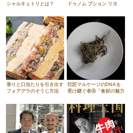
シャルキュトリとは？
ドゥノム ブション リヨ
ネ」クリストフ ポコさん
香りと口当たりを引き出す
巨匠マルケージのDNAを
フォアグラのそうじ方法
受け継ぐ者④「食材の魅力
を感性で引き出す」〜エン
リコ・クリッパ〜