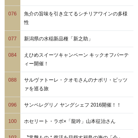
076
魚介の旨味を引き立てるシチリアワインの多様
性
077
新潟県の水稲新品種「新之助」
084
えひめスイーツキャンペーン キックオフパーテ
ィー開催！
088
サルヴァトーレ・クオモさんのナポリ・ピッツ
ァを巡る旅
096
サンペレグリノ ヤングシェフ 2016開催！！
100
ホセリート・ラボ×「龍吟」山本征治さん
102
〝常磐もの＂復活を目指す福島の海の「今」