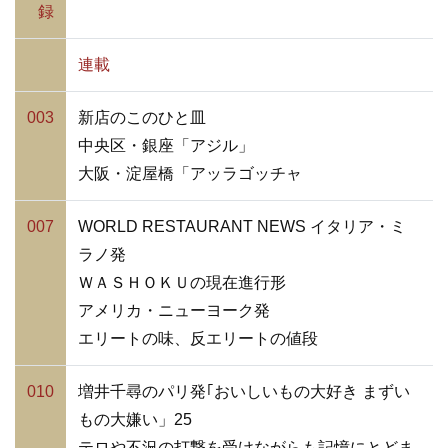
録
連載
003
新店のこのひと皿
中央区・銀座「アジル」
大阪・淀屋橋「アッラゴッチャ
007
WORLD RESTAURANT NEWS イタリア・ミ
ラノ発
ＷＡＳＨＯＫＵの現在進行形
アメリカ・ニューヨーク発
エリートの味、反エリートの値段
010
増井千尋のパリ発｢おいしいもの大好き まずい
もの大嫌い」25
テロや不況の打撃を受けながらも記憶にとどま