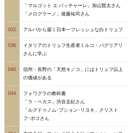
「マルゴット エ バッチャーレ」加山賢太さん
「メログラーノ」後藤祐司さん
032
アルバから届く日本一フレッシュな白トリュフ
036
イタリアのトリュフ生産者ミルコ・パグリアリ
さんに学ぶ
040
信州・長野の「天然キノコ」にはトリュフ以上
の価値がある
044
フォワグラの教科書
「ラ・ベカス」渋谷圭紀さん
「ルグドゥノム･ブション･リヨネ」クリスト
フ･ポコさん