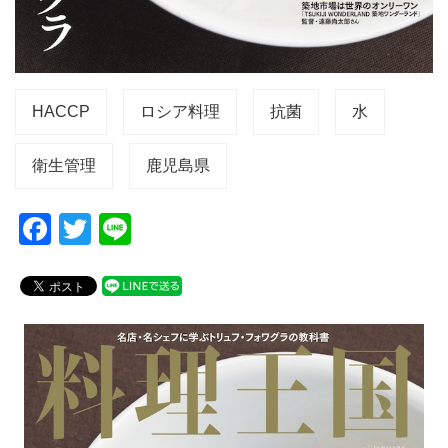
HACCP
ロシア料理
抗菌
水
衛生管理
鹿児島県
F
T
Li
a
wi
n
c
tt
e
e
er
b
o
o