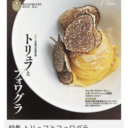
k
特集 トリュフとフォワグラ