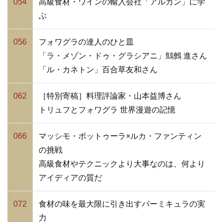
054
高級食材・ワインの輸入会社「アルカン」に学
ぶ
056
フォワグラの達人のひと皿
「ラ・メゾン・ドゥ・グラシアニ」鷦鷯 進さん
「ル・カネトン」百合草友和さん
062
［特別寄稿］料理評論家・山本益博さん
トリュフとフォワグラ 世界漫遊の記憶
066
マッシモ・ボットゥーラ×ルカ・ファンティン
の挑戦
高級食材やテクニックより大事なのは、何より
アイディアの質だ
072
食材の味を最大限に引き出すバーミキュラの実
力