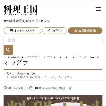
ナ
食の未来が見えるウェブマガジン
オンラインストア
ログイン
会員登録(無料)
料理王国2017年1月号 トリュフとフ
ォワグラ
TOP
#backnumber
料理王国2017年1月号 トリュフとフォワグラ
2016年12月6日
#backnumber
,
本誌一覧