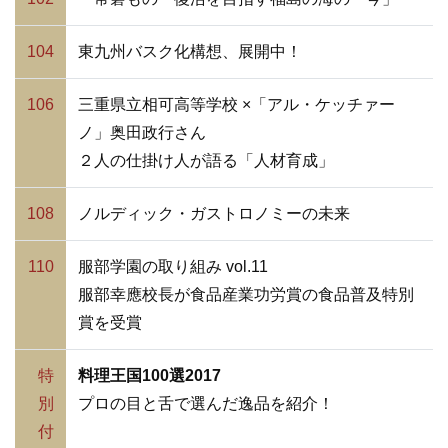
104
東九州バスク化構想、展開中！
106
三重県立相可高等学校 ×「アル・ケッチァー
ノ」奥田政行さん
２人の仕掛け人が語る「人材育成」
108
ノルディック・ガストロノミーの未来
110
服部学園の取り組み vol.11
服部幸應校長が食品産業功労賞の食品普及特別
賞を受賞
特
料理王国100選2017
別
プロの目と舌で選んだ逸品を紹介！
付