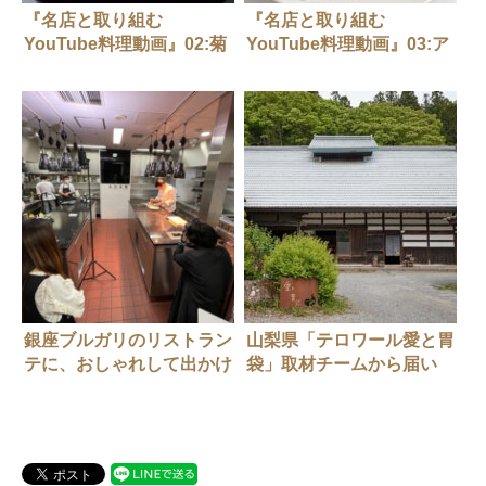
『名店と取り組む
『名店と取り組む
YouTube料理動画』02:菊
YouTube料理動画』03:ア
乃井 本店
クアパッツァ
銀座ブルガリのリストラン
山梨県「テロワール愛と胃
テに、おしゃれして出かけ
袋」取材チームから届い
ましょう！
た、編集こぼれ話