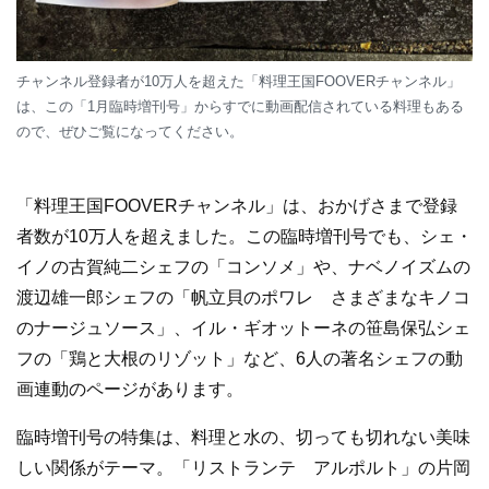
チャンネル登録者が10万人を超えた「料理王国FOOVERチャンネル」
は、この「1月臨時増刊号」からすでに動画配信されている料理もある
ので、ぜひご覧になってください。
「料理王国FOOVERチャンネル」は、おかげさまで登録
者数が10万人を超えました。この臨時増刊号でも、シェ・
イノの古賀純二シェフの「コンソメ」や、ナベノイズムの
渡辺雄一郎シェフの「帆立貝のポワレ さまざまなキノコ
のナージュソース」、イル・ギオットーネの笹島保弘シェ
フの「鶏と大根のリゾット」など、6人の著名シェフの動
画連動のページがあります。
臨時増刊号の特集は、料理と水の、切っても切れない美味
しい関係がテーマ。「リストランテ アルポルト」の片岡