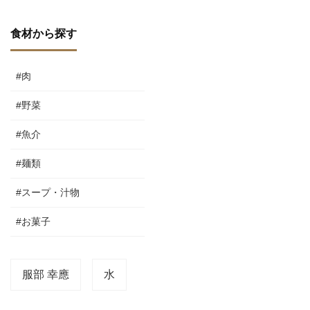
食材から探す
#肉
#野菜
#魚介
#麺類
#スープ・汁物
#お菓子
服部 幸應
水