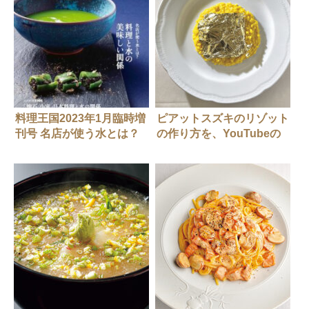
料理王国2023年1月臨時増
ピアットスズキのリゾット
刊号 名店が使う水とは？
の作り方を、YouTubeの
料理と水の美味しい関係
料理王国FOOVERチャン
ネルでチェック！！