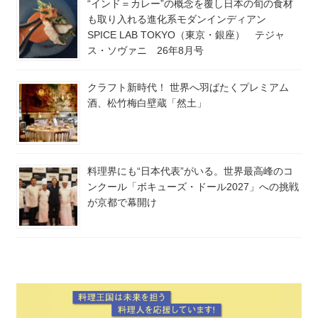
“インド＝カレー”の概念を覆し日本の旬の食材
も取り入れる進化系モダンインディアン
SPICE LAB TOKYO（東京・銀座） テジャ
ス・ソヴァニ 26年8月号
クラフト新時代！ 世界へ羽ばたくプレミアム
酒、松竹梅白壁蔵「然土」
料理界にも“日本代表”がいる。世界最高峰のコ
ンクール「ボキューズ・ドール2027」への挑戦
が京都で幕開け