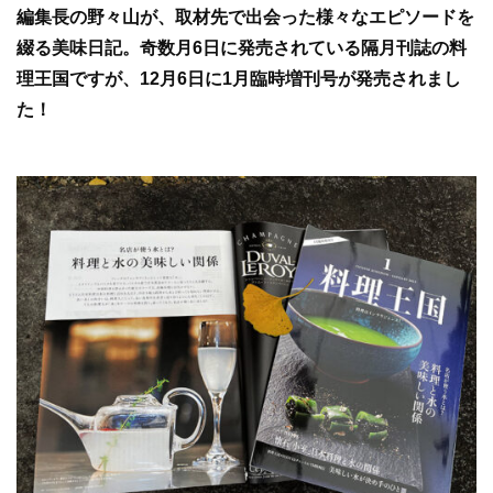
e
er
編集長の野々山が、取材先で出会った様々なエピソードを
b
綴る美味日記。奇数月6日に発売されている隔月刊誌の料
o
理王国ですが、12月6日に1月臨時増刊号が発売されまし
o
た！
k