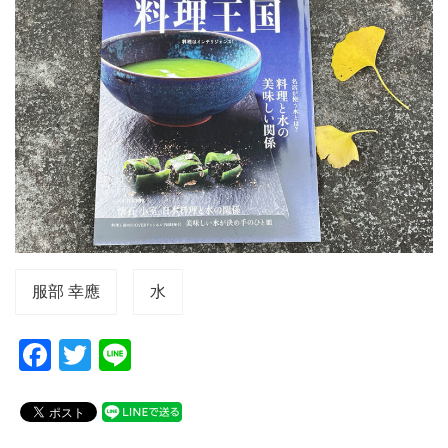
服部 幸應
水
F
T
Li
a
wi
n
c
tt
e