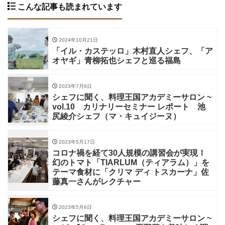
こんな記事も読まれています
2024年10月21日
「イル・カステッロ」木村直人シェフ、「ア
オヤギ」青柳拓也シェフと巡る福島
2023年7月6日
シェフに聞く、料理王国アカデミーサロン ~
vol.10 カリナリーセミナー レポート 池
尻綾介シェフ（マ・キュイジーヌ）
2023年5月17日
コロナ禍を経て30人規模の講習会が実現！
幻のトマト「TIARLUM（ティアラム）」を
テーマ食材に「クリマ ディ トスカーナ」佐
藤真一さんがレクチャー
2023年5月6日
シェフに聞く、料理王国アカデミーサロン ~