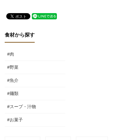
食材から探す
#肉
#野菜
#魚介
#麺類
#スープ・汁物
#お菓子