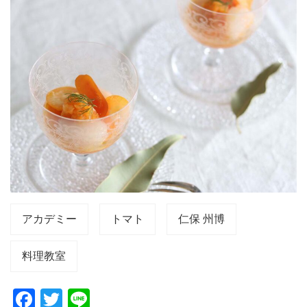
アカデミー
トマト
仁保 州博
料理教室
F
T
Li