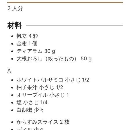
2
人分
材料
帆立
4
粒
金柑
1
個
ティアラム
30
g
大根おろし（絞ったもの）
50
g
A
ホワイトバルサミコ
小さじ
1/2
柚子果汁
小さじ
1/2
オリーブイル
小さじ
1
塩
小さじ
1/4
白胡椒
少々
からすみスライス
2
枚
ディル
少々