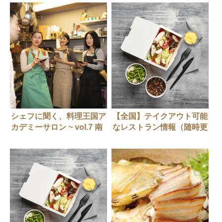
シェフに聞く、料理王国ア
【全国】テイクアウト可能
カデミーサロン ~ vol.7 南
なレストラン情報（随時更
イタリアの黄金のトマ
新中）
ト“Tiarlum”を美味しく調
理 仁保州博シェフ（ヴィ
ノ・ヒラタ）