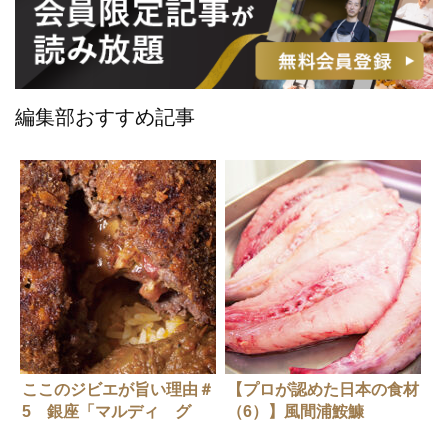
編集部おすすめ記事
ここのジビエが旨い理由＃
【プロが認めた日本の食材
5 銀座「マルディ グ
（6）】風間浦鮟鱇
ラ」