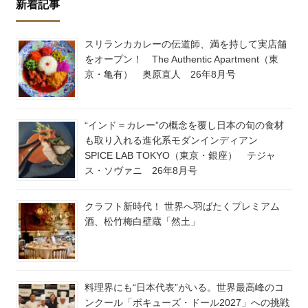
新着記事
スリランカカレーの伝道師、満を持して実店舗
をオープン！ The Authentic Apartment（東
京・亀有） 奥原直人 26年8月号
“インド＝カレー”の概念を覆し日本の旬の食材
も取り入れる進化系モダンインディアン
SPICE LAB TOKYO（東京・銀座） テジャ
ス・ソヴァニ 26年8月号
クラフト新時代！ 世界へ羽ばたくプレミアム
酒、松竹梅白壁蔵「然土」
料理界にも“日本代表”がいる。世界最高峰のコ
ンクール「ボキューズ・ドール2027」への挑戦