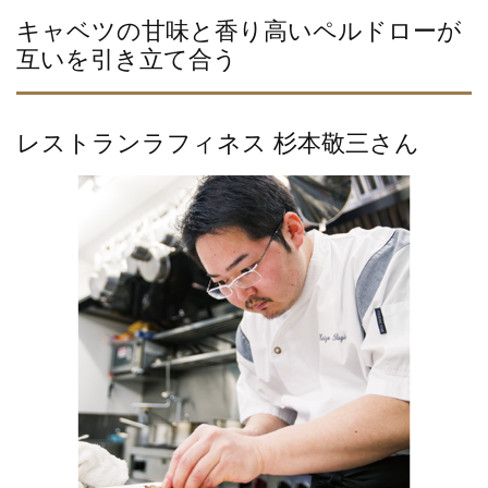
e
er
b
キャベツの甘味と香り高いペルドローが
互いを引き立て合う
o
o
k
レストランラフィネス 杉本敬三さん