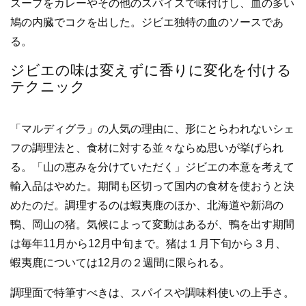
スープをカレーやその他のスパイスで味付けし、血の多い
鳩の内臓でコクを出した。ジビエ独特の血のソースであ
る。
ジビエの味は変えずに香りに変化を付ける
テクニック
「マルディグラ」の人気の理由に、形にとらわれないシェ
フの調理法と、食材に対する並々ならぬ思いが挙げられ
る。「山の恵みを分けていただく」ジビエの本意を考えて
輸入品はやめた。期間も区切って国内の食材を使おうと決
めたのだ。調理するのは蝦夷鹿のほか、北海道や新潟の
鴨、岡山の猪。気候によって変動はあるが、鴨を出す期間
は毎年11月から12月中旬まで。猪は１月下旬から３月、
蝦夷鹿については12月の２週間に限られる。
調理面で特筆すべきは、スパイスや調味料使いの上手さ。