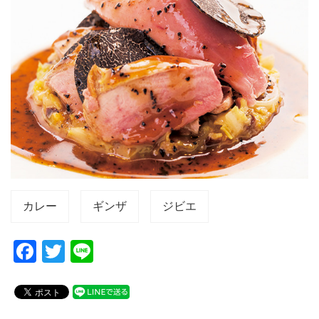
カレー
ギンザ
ジビエ
F
T
Li
a
wi
n
c
tt
e