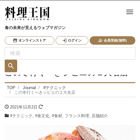
ナ
食の未来が見えるウェブマガジン
オンラインストア
ログイン
会員登録(無料)
この冬行くべきジビエの２大名店
TOP
Journal
#テクニック
この冬行くべきジビエの２大名店
2021年11月2日
#テクニック
,
#食文化
,
#食材
,
フランス料理
,
店舗紹介