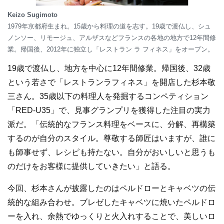
Keizo Sugimoto
1979年京都府生まれ。15歳から料理の道を志す。19歳で渡仏し、シュ
ノンソー、リモージュ、アルザスなどフランスの各地の地方で12年間修
業。帰国後、2012年に独立し「レストラン ラ フィネス」をオープン。
19歳で渡仏し、地方を中心に12年間修業。帰国後、32歳
という若さで「レストランラフィネス」を開店した杉本敬
三さん。35歳以下の料理人を発掘するコンペティション
「RED-U35」で、見事グランプリを獲得した注目の実力
派だ。「伝統的なフランス料理をベースに、分解、再構築
するのが自分のスタイル。尊敬する師匠はいますが、誰に
も師事せず、レシピも持たない。自分がおいしいと思うも
のだけをお客様に提供していきたい」と語る。
今回、杉本さんが披露したのはペルドローとキャベツの伝
統的な組み合わせ。ブレゼしたキャベツに焼いたペルドロ
ーを入れ、余熱でゆっくりと火入れすることで、美しいロ