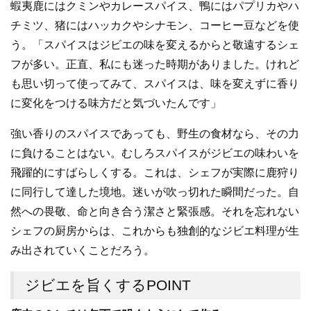
蝦夷鹿にはクミンやカレースパイス、鴨にはパプリカやハ
チミツ、猪にはハッカクやシナモン、コーヒー豆などを使
う。「スパイスはジビエの味を変えるからと敬遠するシェ
フが多い。正直、私にも迷った時期がありました。けれど
も思い切って使ってみて、スパイスは、味を変えずに香り
に変化をつける味方だと気づいたんです」
強い香りのスパイスであっても、野生の食材なら、その力
に負けることはない。むしろスパイスがジビエの味わいを
飛躍的にすばらしくする。これは、シェフが実際に鹿狩り
に同行して達した境地。迷いが吹っ切れた瞬間だった。自
然への畏敬、命と向き合う潔さと緊張感。それを忘れない
シェフの厨房からは、これからも独創的なジビエ料理が生
み出されていくことだろう。
ジビエを旨くするPOINT