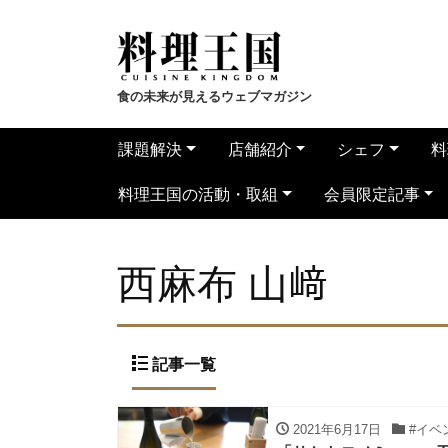
食の未来が見えるウェブマガジン
課題解決
店舗紹介
シェフ
料
料理王国の活動・取組
会員限定記事
西麻布 山﨑
記事一覧
2021年6月17日
#イベ