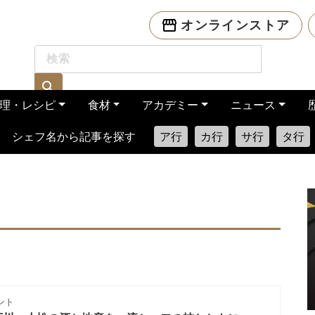
オンラインストア
理・レシピ
食材
アカデミー
ニュース
シェフ名から記事を探す
ア行
カ行
サ行
タ行
ント