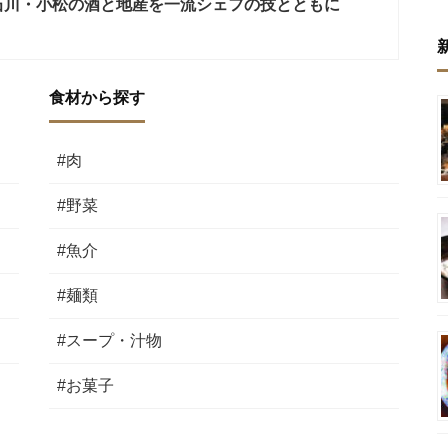
石川・小松の酒と地産を一流シェフの技とともに
食材から探す
#肉
#野菜
#魚介
#麺類
#スープ・汁物
#お菓子