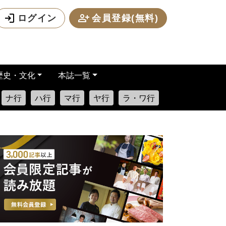
ログイン
会員登録(無料)
歴史・文化
本誌一覧
ナ行
ハ行
マ行
ヤ行
ラ・ワ行