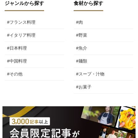
ジャンルから探す
食材から探す
#フランス料理
#肉
#イタリア料理
#野菜
#日本料理
#魚介
#中国料理
#麺類
#その他
#スープ・汁物
#お菓子