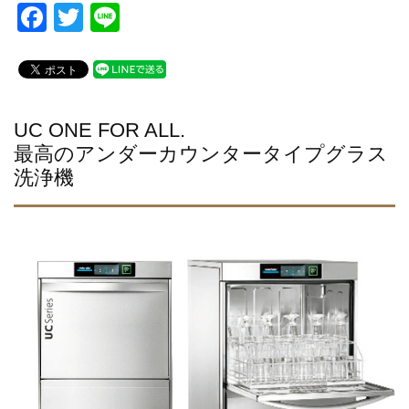
F
T
Li
a
wi
n
c
tt
e
e
er
b
UC ONE FOR ALL.
最高のアンダーカウンタータイプグラス
o
洗浄機
o
k