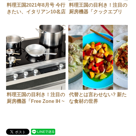
料理王国2021年8月号 今行
料理王国の目利き！注目の
きたい、イタリアン10名店
厨房機器「クックエブリ
オ Sクラス」
料理王国の目利き！注目の
代替とは言わせない? 新た
厨房機器「Free Zone IH ~
な食材の世界
ドコニデモ~」