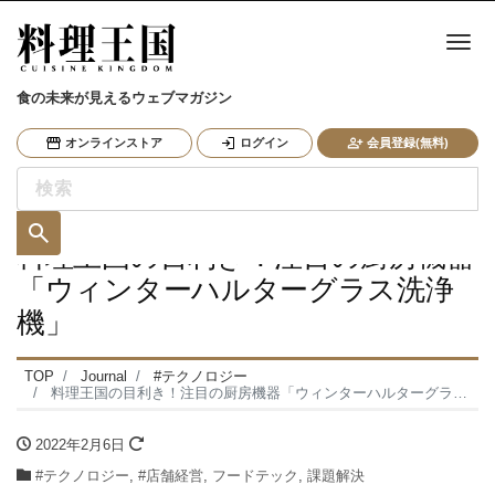
ナ
食の未来が見えるウェブマガジン
オンラインストア
ログイン
会員登録(無料)
料理王国の目利き！注目の厨房機器
「ウィンターハルターグラス洗浄
機」
TOP
Journal
#テクノロジー
料理王国の目利き！注目の厨房機器「ウィンターハルターグラス洗浄機」
2022年2月6日
#テクノロジー
,
#店舗経営
,
フードテック
,
課題解決