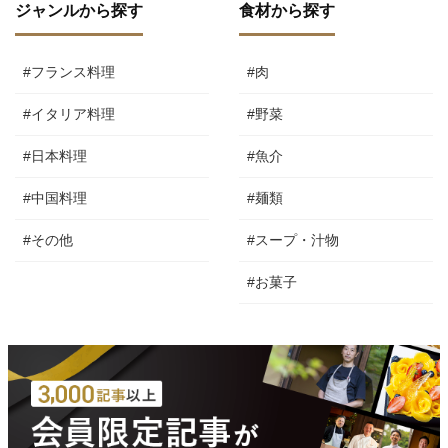
ジャンルから探す
食材から探す
#フランス料理
#肉
#イタリア料理
#野菜
#日本料理
#魚介
#中国料理
#麺類
#その他
#スープ・汁物
#お菓子