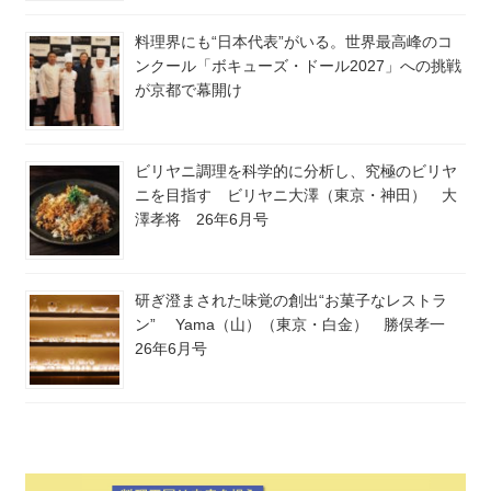
料理界にも“日本代表”がいる。世界最高峰のコ
ンクール「ボキューズ・ドール2027」への挑戦
が京都で幕開け
ビリヤニ調理を科学的に分析し、究極のビリヤ
ニを目指す ビリヤニ大澤（東京・神田） 大
澤孝将 26年6月号
研ぎ澄まされた味覚の創出“お菓子なレストラ
ン” Yama（山）（東京・白金） 勝俣孝一
26年6月号