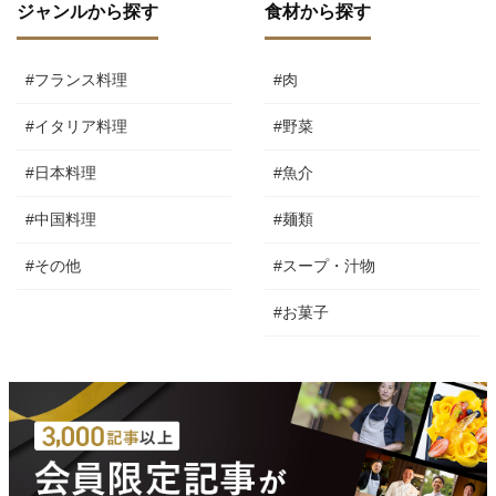
ジャンルから探す
食材から探す
#フランス料理
#肉
#イタリア料理
#野菜
#日本料理
#魚介
#中国料理
#麺類
#その他
#スープ・汁物
#お菓子