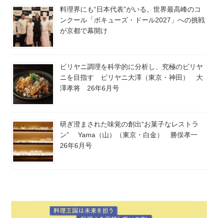
料理界にも“日本代表”がいる。世界最高峰のコ
ンクール「ボキューズ・ドール2027」への挑戦
が京都で幕開け
ビリヤニ調理を科学的に分析し、究極のビリヤ
ニを目指す ビリヤニ大澤（東京・神田） 大
澤孝将 26年6月号
研ぎ澄まされた味覚の創出“お菓子なレストラ
ン” Yama（山）（東京・白金） 勝俣孝一
26年6月号