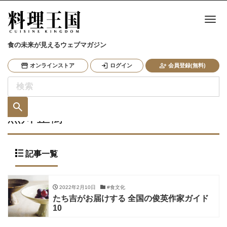
ナ
食の未来が見えるウェブマガジン
オンラインストア
ログイン
会員登録(無料)
黒川 正樹
記事一覧
2022年2月10日
#食文化
たち吉がお届けする 全国の俊英作家ガイド
10