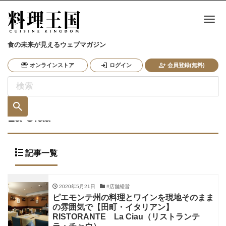
ナ
食の未来が見えるウェブマガジン
オンラインストア
ログイン
会員登録(無料)
La Ciau
記事一覧
2020年5月21日
#店舗経営
ピエモンテ州の料理とワインを現地そのまま
の雰囲気で【田町・イタリアン】
RISTORANTE La Ciau（リストランテ