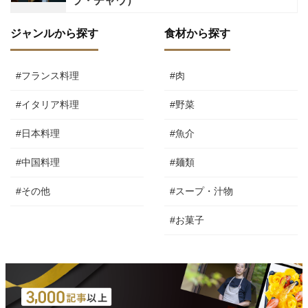
ラ・チャウ）
ジャンルから探す
食材から探す
#フランス料理
#肉
#イタリア料理
#野菜
#日本料理
#魚介
#中国料理
#麺類
#その他
#スープ・汁物
#お菓子